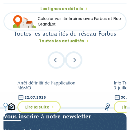
Les lignes en détails
Calculer vos itinéraires avec Forbus et Fluo
GrandEst
Toutes les actualités du réseau Forbus
Toutes les actualités
Arrêt définitif de l’application
Info Tra
NéMO
3 juille
22.07.2026
30.0
Lire la suite
Lire
Vous inscrire à notre newsletter