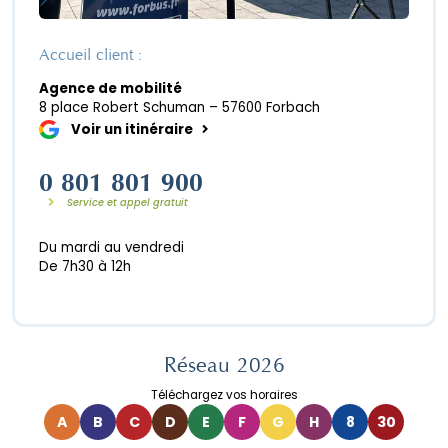
Accueil client :
Agence de mobilité
8 place Robert Schuman – 57600 Forbach
Voir un itinéraire
0 801 801 900
Service et appel gratuit
Du mardi au vendredi
De 7h30 à 12h
Réseau 2026
Téléchargez vos horaires
A
B
C
D
E
F
G
H
8
30