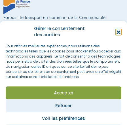
Forbus : le transport en commun de la Communauté
d'Agglomération de Forbach
Gérer le consentement
9 lignes régulières · un service de Transport à la Demande · 300 arrêts ·
des cookies
28 véhicules (dont 21 alimentés au GNV) · 68 salariés · 21 communes
FORBUS AU SERVICE DE LA MOBILITÉ DU TERRITOIRE !
Pour offrir les meilleures expériences, nous utilisons des
technologies telles que les cookies pour stocker et/ou accéder aux
informations des appareils. Le fait de consentir à ces technologies
nous permettra de traiter des données telles que le comportement
Nous suivre sur les réseaux sociaux
de navigation ou les ID uniques sur ce site. Le fait de ne pas
consentir ou de retirer son consentement peut avoir un effet négatif
sur certaines caractéristiques et fonctions.
Accès rapide
La boutique
Actualités & informations
Accepter
Espace recrutement
Nous contacter
Refuser
Faire une réclamation
Mentions légales
Politique de confidentialité
Voir les préférences
Politique de cookies