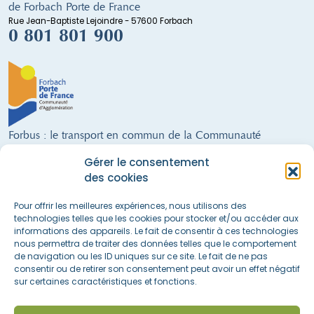
de Forbach Porte de France
Rue Jean-Baptiste Lejoindre - 57600 Forbach
0 801 801 900
Forbus : le transport en commun de la Communauté
d'Agglomération de Forbach
Gérer le consentement
9 lignes régulières · un service de Transport à la Demande · 300 arrêts ·
des cookies
28 véhicules (dont 21 alimentés au GNV) · 68 salariés · 21 communes
FORBUS AU SERVICE DE LA MOBILITÉ DU TERRITOIRE !
Pour offrir les meilleures expériences, nous utilisons des
technologies telles que les cookies pour stocker et/ou accéder aux
informations des appareils. Le fait de consentir à ces technologies
nous permettra de traiter des données telles que le comportement
Nous suivre sur les réseaux sociaux
de navigation ou les ID uniques sur ce site. Le fait de ne pas
consentir ou de retirer son consentement peut avoir un effet négatif
sur certaines caractéristiques et fonctions.
Accès rapide
La boutique
Actualités & informations