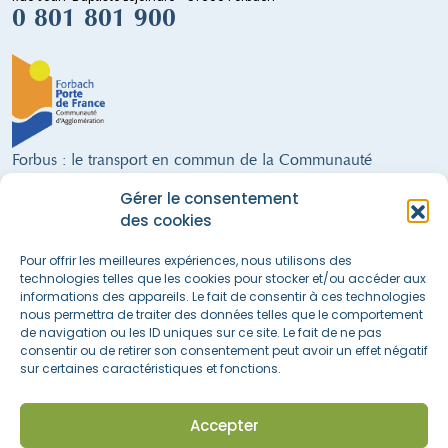
0 801 801 900
Forbus : le transport en commun de la Communauté
d'Agglomération de Forbach
Gérer le consentement
9 lignes régulières · un service de Transport à la Demande · 300 arrêts ·
des cookies
28 véhicules (dont 21 alimentés au GNV) · 68 salariés · 21 communes
FORBUS AU SERVICE DE LA MOBILITÉ DU TERRITOIRE !
Pour offrir les meilleures expériences, nous utilisons des
technologies telles que les cookies pour stocker et/ou accéder aux
informations des appareils. Le fait de consentir à ces technologies
nous permettra de traiter des données telles que le comportement
Nous suivre sur les réseaux sociaux
de navigation ou les ID uniques sur ce site. Le fait de ne pas
consentir ou de retirer son consentement peut avoir un effet négatif
sur certaines caractéristiques et fonctions.
Accès rapide
La boutique
Actualités & informations
Accepter
Espace recrutement