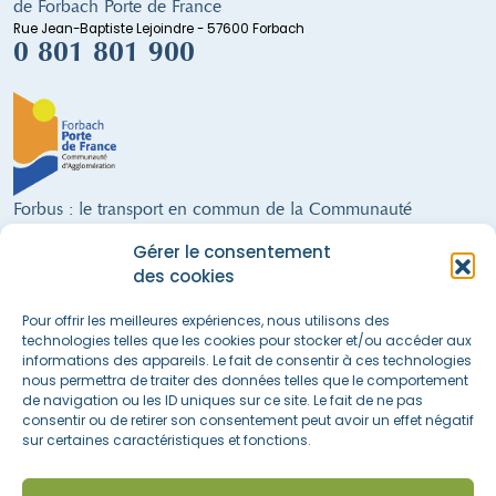
de Forbach Porte de France
Rue Jean-Baptiste Lejoindre - 57600 Forbach
0 801 801 900
Forbus : le transport en commun de la Communauté
d'Agglomération de Forbach
Gérer le consentement
9 lignes régulières · un service de Transport à la Demande · 300 arrêts ·
des cookies
28 véhicules (dont 21 alimentés au GNV) · 68 salariés · 21 communes
FORBUS AU SERVICE DE LA MOBILITÉ DU TERRITOIRE !
Pour offrir les meilleures expériences, nous utilisons des
technologies telles que les cookies pour stocker et/ou accéder aux
informations des appareils. Le fait de consentir à ces technologies
nous permettra de traiter des données telles que le comportement
Nous suivre sur les réseaux sociaux
de navigation ou les ID uniques sur ce site. Le fait de ne pas
consentir ou de retirer son consentement peut avoir un effet négatif
sur certaines caractéristiques et fonctions.
Accès rapide
La boutique
Actualités & informations