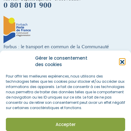
0 801 801 900
Forbus : le transport en commun de la Communauté
d'Agglomération de Forbach
Gérer le consentement
9 lignes régulières · un service de Transport à la Demande · 300 arrêts ·
des cookies
28 véhicules (dont 21 alimentés au GNV) · 68 salariés · 21 communes
FORBUS AU SERVICE DE LA MOBILITÉ DU TERRITOIRE !
Pour offrir les meilleures expériences, nous utilisons des
technologies telles que les cookies pour stocker et/ou accéder aux
informations des appareils. Le fait de consentir à ces technologies
nous permettra de traiter des données telles que le comportement
Nous suivre sur les réseaux sociaux
de navigation ou les ID uniques sur ce site. Le fait de ne pas
consentir ou de retirer son consentement peut avoir un effet négatif
sur certaines caractéristiques et fonctions.
Accès rapide
La boutique
Actualités & informations
Accepter
Espace recrutement