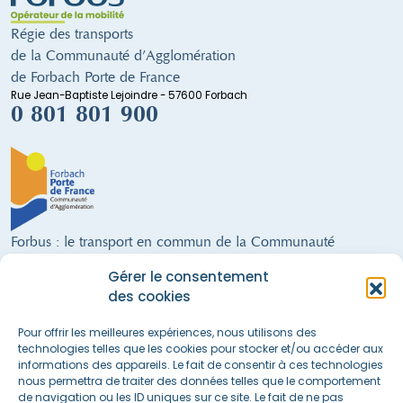
Régie des transports
de la Communauté d’Agglomération
de Forbach Porte de France
Rue Jean-Baptiste Lejoindre - 57600 Forbach
0 801 801 900
Forbus : le transport en commun de la Communauté
d'Agglomération de Forbach
Gérer le consentement
9 lignes régulières · un service de Transport à la Demande · 300 arrêts ·
des cookies
28 véhicules (dont 21 alimentés au GNV) · 68 salariés · 21 communes
FORBUS AU SERVICE DE LA MOBILITÉ DU TERRITOIRE !
Pour offrir les meilleures expériences, nous utilisons des
technologies telles que les cookies pour stocker et/ou accéder aux
informations des appareils. Le fait de consentir à ces technologies
nous permettra de traiter des données telles que le comportement
Nous suivre sur les réseaux sociaux
de navigation ou les ID uniques sur ce site. Le fait de ne pas