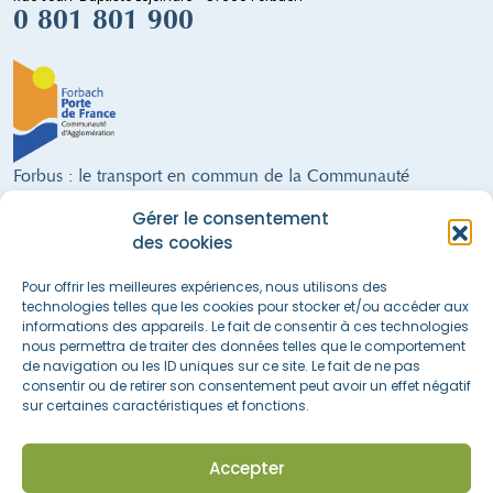
0 801 801 900
Forbus : le transport en commun de la Communauté
d'Agglomération de Forbach
Gérer le consentement
9 lignes régulières · un service de Transport à la Demande · 300 arrêts ·
des cookies
28 véhicules (dont 21 alimentés au GNV) · 68 salariés · 21 communes
FORBUS AU SERVICE DE LA MOBILITÉ DU TERRITOIRE !
Pour offrir les meilleures expériences, nous utilisons des
technologies telles que les cookies pour stocker et/ou accéder aux
informations des appareils. Le fait de consentir à ces technologies
nous permettra de traiter des données telles que le comportement
Nous suivre sur les réseaux sociaux
de navigation ou les ID uniques sur ce site. Le fait de ne pas
consentir ou de retirer son consentement peut avoir un effet négatif
sur certaines caractéristiques et fonctions.
Accès rapide
La boutique
Actualités & informations
Accepter
Espace recrutement