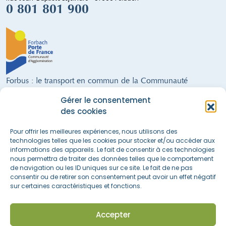
0 801 801 900
Forbus : le transport en commun de la Communauté
d'Agglomération de Forbach
Gérer le consentement
9 lignes régulières · un service de Transport à la Demande · 300 arrêts ·
des cookies
28 véhicules (dont 21 alimentés au GNV) · 68 salariés · 21 communes
FORBUS AU SERVICE DE LA MOBILITÉ DU TERRITOIRE !
Pour offrir les meilleures expériences, nous utilisons des
technologies telles que les cookies pour stocker et/ou accéder aux
informations des appareils. Le fait de consentir à ces technologies
nous permettra de traiter des données telles que le comportement
Nous suivre sur les réseaux sociaux
de navigation ou les ID uniques sur ce site. Le fait de ne pas
consentir ou de retirer son consentement peut avoir un effet négatif
sur certaines caractéristiques et fonctions.
Accès rapide
La boutique
Actualités & informations
Accepter
Espace recrutement