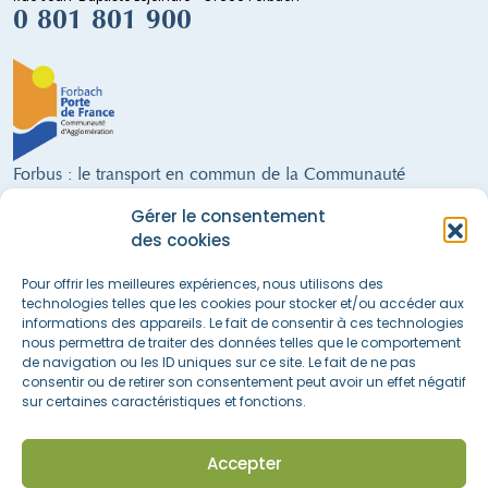
0 801 801 900
Forbus : le transport en commun de la Communauté
d'Agglomération de Forbach
Gérer le consentement
9 lignes régulières · un service de Transport à la Demande · 300 arrêts ·
des cookies
28 véhicules (dont 21 alimentés au GNV) · 68 salariés · 21 communes
FORBUS AU SERVICE DE LA MOBILITÉ DU TERRITOIRE !
Pour offrir les meilleures expériences, nous utilisons des
technologies telles que les cookies pour stocker et/ou accéder aux
informations des appareils. Le fait de consentir à ces technologies
nous permettra de traiter des données telles que le comportement
Nous suivre sur les réseaux sociaux
de navigation ou les ID uniques sur ce site. Le fait de ne pas
consentir ou de retirer son consentement peut avoir un effet négatif
sur certaines caractéristiques et fonctions.
Accès rapide
La boutique
Actualités & informations
Accepter
Espace recrutement